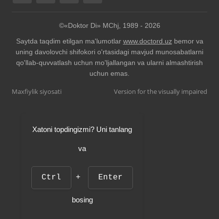
©«Doktor Di» MChj, 1989 -
2026
Saytda taqdim etilgan ma'lumotlar
www.doctord.uz
bemor va
uning davolovchi shifokori o'rtasidagi mavjud munosabatlarni
qo'llab-quvvatlash uchun mo'ljallangan va ularni almashtirish
uchun emas.
Maxfiylik siyosati
Version for the visually impaired
Xatoni topdingizmi? Uni tanlang
va
Ctrl
+
Enter
bosing