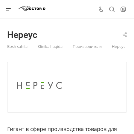
Нереус
—
—
—
Bosh sahifa
Klinika haqida
Производители
Нереус
Гигант в сфере производства товаров для