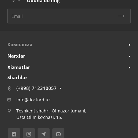
Obuna boʻling
Компания
Narxlar
Xizmatlar
Sharhlar
(+998) 712310057
info@doctord.uz
Toshkent shahri, Olmazor tumani,
Usta Olim ko‘chasi, 15.