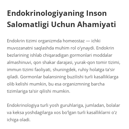
Endokrinologiyaning Inson
Salomatligi Uchun Ahamiyati
Endokrin tizimi organizmda homeostaz — ichki
muvozanatni saqlashda muhim rol o'ynaydi. Endokrin
bezlarining ishlab chiqaradigan gormonlari moddalar
almashinuvi, qon shakar darajasi, yurak-qon tomir tizimi,
immun tizimi faoliyati, shuningdek, ruhiy holatga ta'sir
qiladi. Gormonlar balansining buzilishi turli kasalliklarga
olib kelishi mumkin, bu esa organizmning barcha
tizimlariga ta'sir qilishi mumkin.
Endokrinologiya turli yosh guruhlariga, jumladan, bolalar
va keksa yoshdagilarga xos bo'lgan turli kasalliklarni o'z
ichiga oladi.