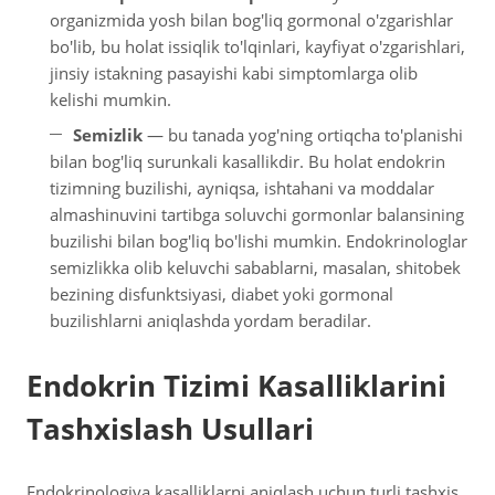
organizmida yosh bilan bog'liq gormonal o'zgarishlar
bo'lib, bu holat issiqlik to'lqinlari, kayfiyat o'zgarishlari,
jinsiy istakning pasayishi kabi simptomlarga olib
kelishi mumkin.
Semizlik
— bu tanada yog'ning ortiqcha to'planishi
bilan bog'liq surunkali kasallikdir. Bu holat endokrin
tizimning buzilishi, ayniqsa, ishtahani va moddalar
almashinuvini tartibga soluvchi gormonlar balansining
buzilishi bilan bog'liq bo'lishi mumkin. Endokrinologlar
semizlikka olib keluvchi sabablarni, masalan, shitobek
bezining disfunktsiyasi, diabet yoki gormonal
buzilishlarni aniqlashda yordam beradilar.
Endokrin Tizimi Kasalliklarini
Tashxislash Usullari
Endokrinologiya kasalliklarni aniqlash uchun turli tashxis