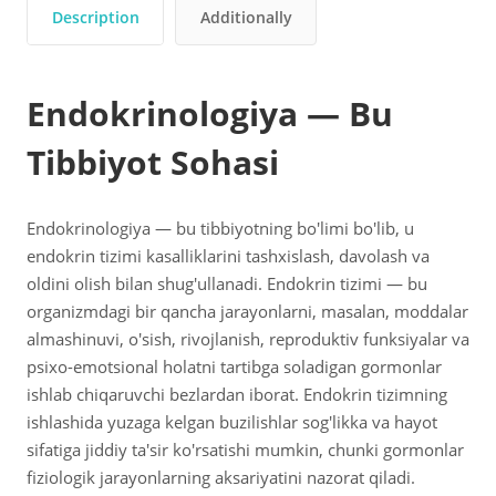
Description
Additionally
Endokrinologiya — Bu
Tibbiyot Sohasi
Endokrinologiya — bu tibbiyotning bo'limi bo'lib, u
endokrin tizimi kasalliklarini tashxislash, davolash va
oldini olish bilan shug'ullanadi. Endokrin tizimi — bu
organizmdagi bir qancha jarayonlarni, masalan, moddalar
almashinuvi, o'sish, rivojlanish, reproduktiv funksiyalar va
psixo-emotsional holatni tartibga soladigan gormonlar
ishlab chiqaruvchi bezlardan iborat. Endokrin tizimning
ishlashida yuzaga kelgan buzilishlar sog'likka va hayot
sifatiga jiddiy ta'sir ko'rsatishi mumkin, chunki gormonlar
fiziologik jarayonlarning aksariyatini nazorat qiladi.