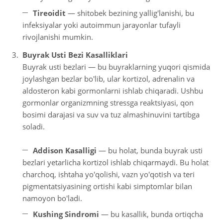
Tireoidit
— shitobek bezining yallig'lanishi, bu
infeksiyalar yoki autoimmun jarayonlar tufayli
rivojlanishi mumkin.
Buyrak Usti Bezi Kasalliklari
Buyrak usti bezlari — bu buyraklarning yuqori qismida
joylashgan bezlar bo'lib, ular kortizol, adrenalin va
aldosteron kabi gormonlarni ishlab chiqaradi. Ushbu
gormonlar organizmning stressga reaktsiyasi, qon
bosimi darajasi va suv va tuz almashinuvini tartibga
soladi.
Addison Kasalligi
— bu holat, bunda buyrak usti
bezlari yetarlicha kortizol ishlab chiqarmaydi. Bu holat
charchoq, ishtaha yo'qolishi, vazn yo'qotish va teri
pigmentatsiyasining ortishi kabi simptomlar bilan
namoyon bo'ladi.
Kushing Sindromi
— bu kasallik, bunda ortiqcha