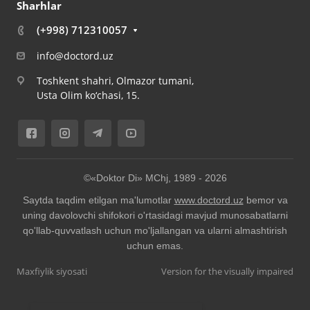
Sharhlar
(+998) 712310057
info@doctord.uz
Toshkent shahri, Olmazor tumani,
Usta Olim ko‘chasi, 15.
©«Doktor Di» MChj, 1989 -
2026
Saytda taqdim etilgan ma'lumotlar
www.doctord.uz
bemor va
uning davolovchi shifokori o'rtasidagi mavjud munosabatlarni
qo'llab-quvvatlash uchun mo'ljallangan va ularni almashtirish
uchun emas.
Maxfiylik siyosati
Version for the visually impaired