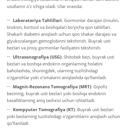
usullarini o'z ichiga oladi. Ular orasida:
Laboratoriya Tahlillari
: Gormonlar darajasi (insulin,
tiroksin, kortizol va boshqalar) bo'yicha qon tahlillari.
Shakarli diabetni aniqlash uchun qon shakar darajasi va
glyukozalangan gemoglobinni tekshirish. Buyrak usti
bezlari va jinsiy gormonlar faoliyatini tekshirish.
Ultrasonografiya (USG)
: Shitobek bezi, buyrak usti
bezlari va boshqa endokrin organlarning holatini
baholashda, shuningdek, ularning tuzilishidagi
o'zgarishlar yoki o'smalarni aniqlashda qo'llaniladi.
Magnit-Rezonans Tomografiya (MRT)
: Gipofiz
bezining, buyrak usti bezlari yoki boshqa endokrin
kasalliklarning aniq tashxisi uchun ishlatiladi.
Kompyuter Tomografiya (KT)
: Buyrak usti bezlari
yoki bezlarning tuzilishidagi o'zgarishlarni aniqlash uchun
qo'llaniladi.