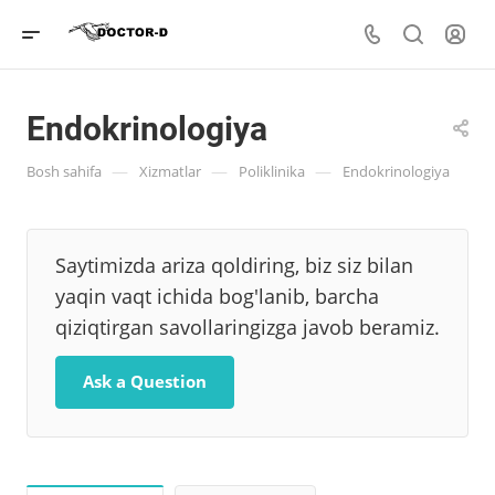
Endokrinologiya
—
—
—
Bosh sahifa
Xizmatlar
Poliklinika
Endokrinologiya
Saytimizda ariza qoldiring, biz siz bilan
yaqin vaqt ichida bog'lanib, barcha
qiziqtirgan savollaringizga javob beramiz.
Ask a Question