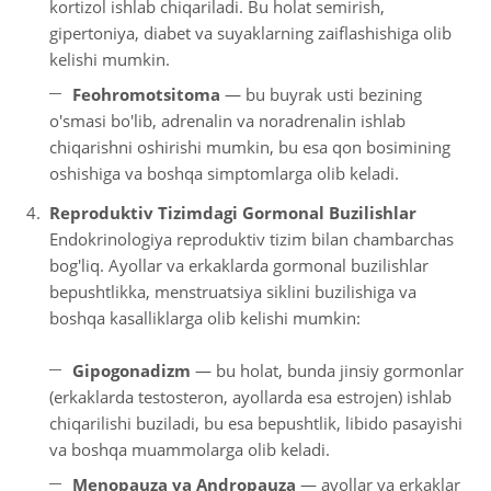
kortizol ishlab chiqariladi. Bu holat semirish,
gipertoniya, diabet va suyaklarning zaiflashishiga olib
kelishi mumkin.
Feohromotsitoma
— bu buyrak usti bezining
o'smasi bo'lib, adrenalin va noradrenalin ishlab
chiqarishni oshirishi mumkin, bu esa qon bosimining
oshishiga va boshqa simptomlarga olib keladi.
Reproduktiv Tizimdagi Gormonal Buzilishlar
Endokrinologiya reproduktiv tizim bilan chambarchas
bog'liq. Ayollar va erkaklarda gormonal buzilishlar
bepushtlikka, menstruatsiya siklini buzilishiga va
boshqa kasalliklarga olib kelishi mumkin:
Gipogonadizm
— bu holat, bunda jinsiy gormonlar
(erkaklarda testosteron, ayollarda esa estrojen) ishlab
chiqarilishi buziladi, bu esa bepushtlik, libido pasayishi
va boshqa muammolarga olib keladi.
Menopauza va Andropauza
— ayollar va erkaklar