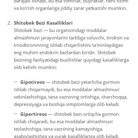
darajasi oshadi, bu esa tomirlar, buyraklar, nerv tizimi
va ko'rish organlariga jiddiy zarar yetkazishi mumkin.
Shitobek Bezi Kasalliklari
Shitobek bezi — bu organizmdagi moddalar
almashinuvi jarayonlarini tartibga soluvchi, tiroksin va
triiodtironinning ishlab chiqarilishini ta'minlaydigan
eng muhim endokrin bezlardan biridir. Shitobek
bezining faoliyatidagi buzilishlar quyidagi kasalliklarga
olib kelishi mumkin:
Gipotireoz
— shitobek bezi yetarlicha gormon
ishlab chiqarmaydi, bu esa moddalar almashinuvi
sekinlashishiga, tana vaznining ortishiga, charchoqqa,
depressiyaga va boshqa simptomlarga olib keladi.
Gipertireoz
— shitobek bezi ortiqcha gormon
ishlab chiqaradi, bu esa moddalar almashinuvi
tezlashishiga, tana vaznining kamayishiga,
asabiylashishga va yurak kasalliklariga olib keladi.