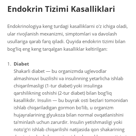
Endokrin Tizimi Kasalliklari
Endokrinologiya keng turdagi kasalliklarni o'z ichiga oladi,
ular rivojlanish mexanizmi, simptomlari va davolash
usullariga qarab farq qiladi. Quyida endokrin tizimi bilan
bog'liq eng keng tarqalgan kasalliklar keltirilgan:
Diabet
Shakarli diabet — bu organizmda uglevodlar
almashinuvi buzilishi va insulinning yetarlicha ishlab
chiqarilmasligi (1-tur diabet) yoki insulinga
qarshilikning oshishi (2-tur diabet) bilan bog'liq
kasallikdir. Insulin — bu buyrak osti bezlari tomonidan
ishlab chiqariladigan gormon bo'lib, u organizm
hujayralarining glyukoza bilan normal ovqatlanishini
ta'minlash uchun zarurdir. Insulin yetishmasligi yoki
noto'g'ri ishlab chiqarilishi natijasida qon shakarining