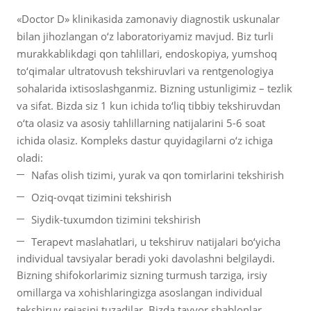
«Doctor D» klinikasida zamonaviy diagnostik uskunalar
bilan jihozlangan o‘z laboratoriyamiz mavjud. Biz turli
murakkablikdagi qon tahlillari, endoskopiya, yumshoq
to‘qimalar ultratovush tekshiruvlari va rentgenologiya
sohalarida ixtisoslashganmiz. Bizning ustunligimiz – tezlik
va sifat. Bizda siz 1 kun ichida to‘liq tibbiy tekshiruvdan
o‘ta olasiz va asosiy tahlillarning natijalarini 5-6 soat
ichida olasiz. Kompleks dastur quyidagilarni o‘z ichiga
oladi:
Nafas olish tizimi, yurak va qon tomirlarini tekshirish
Oziq-ovqat tizimini tekshirish
Siydik-tuxumdon tizimini tekshirish
Terapevt maslahatlari, u tekshiruv natijalari bo‘yicha
individual tavsiyalar beradi yoki davolashni belgilaydi.
Bizning shifokorlarimiz sizning turmush tarziga, irsiy
omillarga va xohishlaringizga asoslangan individual
tekshiruv rejasini tuzadilar. Bizda tayyor shablonlar