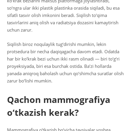
ko‘krak bezlarini maxsus platformaga joylashtiradi,
so‘ngra ular ikki plastik plastinka orasida siqiladi, bu esa
sifatli tasvir olish imkonini beradi. Siqilish to‘qima
tasvirlarini aniq olish va radiatsiya dozasini kamaytirish
uchun zarur.
Siqilish biroz noqulaylik tug‘dirishi mumkin, lekin
protsedura bir necha daqiqagacha davom etadi. Odatda
har bir ko‘krak bezi uchun ikki rasm olinadi — biri to‘g‘ri
proyeksiyada, biri esa burchak ostida. Ba’zi hollarda
yanada aniqroq baholash uchun qo‘shimcha suratlar olish
zarur bo‘lishi mumkin.
Qachon mammografiya
o‘tkazish kerak?
Mammografiya o‘tkazish bo‘yicha tavsiyalar yoshga,