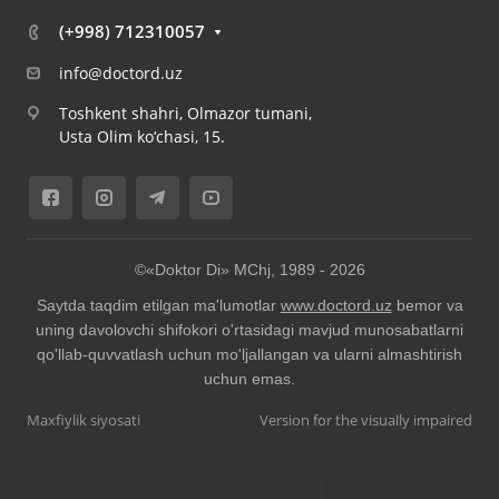
(+998) 712310057
info@doctord.uz
Toshkent shahri, Olmazor tumani,
Usta Olim ko‘chasi, 15.
©«Doktor Di» MChj, 1989 -
2026
Saytda taqdim etilgan ma'lumotlar
www.doctord.uz
bemor va
uning davolovchi shifokori o'rtasidagi mavjud munosabatlarni
qo'llab-quvvatlash uchun mo'ljallangan va ularni almashtirish
uchun emas.
Maxfiylik siyosati
Version for the visually impaired