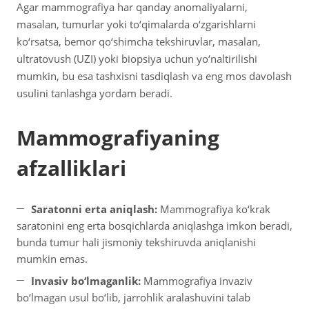
Agar mammografiya har qanday anomaliyalarni,
masalan, tumurlar yoki to‘qimalarda o‘zgarishlarni
ko‘rsatsa, bemor qo‘shimcha tekshiruvlar, masalan,
ultratovush (UZI) yoki biopsiya uchun yo‘naltirilishi
mumkin, bu esa tashxisni tasdiqlash va eng mos davolash
usulini tanlashga yordam beradi.
Mammografiyaning
afzalliklari
Saratonni erta aniqlash:
Mammografiya ko‘krak
saratonini eng erta bosqichlarda aniqlashga imkon beradi,
bunda tumur hali jismoniy tekshiruvda aniqlanishi
mumkin emas.
Invasiv bo‘lmaganlik:
Mammografiya invaziv
bo‘lmagan usul bo‘lib, jarrohlik aralashuvini talab