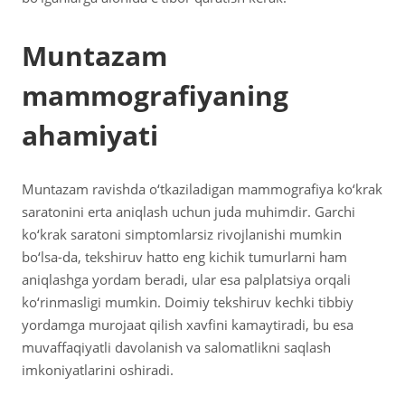
Muntazam
mammografiyaning
ahamiyati
Muntazam ravishda o‘tkaziladigan mammografiya ko‘krak
saratonini erta aniqlash uchun juda muhimdir. Garchi
ko‘krak saratoni simptomlarsiz rivojlanishi mumkin
bo‘lsa-da, tekshiruv hatto eng kichik tumurlarni ham
aniqlashga yordam beradi, ular esa palplatsiya orqali
ko‘rinmasligi mumkin. Doimiy tekshiruv kechki tibbiy
yordamga murojaat qilish xavfini kamaytiradi, bu esa
muvaffaqiyatli davolanish va salomatlikni saqlash
imkoniyatlarini oshiradi.