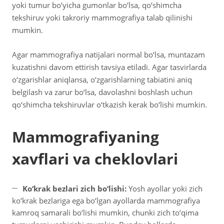
yoki tumur bo‘yicha gumonlar bo‘lsa, qo‘shimcha
tekshiruv yoki takroriy mammografiya talab qilinishi
mumkin.
Agar mammografiya natijalari normal bo‘lsa, muntazam
kuzatishni davom ettirish tavsiya etiladi. Agar tasvirlarda
o‘zgarishlar aniqlansa, o‘zgarishlarning tabiatini aniq
belgilash va zarur bo‘lsa, davolashni boshlash uchun
qo‘shimcha tekshiruvlar o‘tkazish kerak bo‘lishi mumkin.
Mammografiyaning
xavflari va cheklovlari
Ko‘krak bezlari zich bo‘lishi:
Yosh ayollar yoki zich
ko‘krak bezlariga ega bo‘lgan ayollarda mammografiya
kamroq samarali bo‘lishi mumkin, chunki zich to‘qima