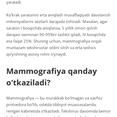
yaratadi.
Ko‘krak saratonini erta aniqlash muvaffaqiyatli davolanish
imkoniyatlarini sezilarli darajada oshiradi. Masalan, agar
saraton I bosqichda aniqlansa, 5 yillik omon qolish
darajasi taxminan 90-95%ni tashkil qiladi, IV bosqichda
esa faqat 25%. Shuning uchun, mammografiya orqali
muntazam tekshiruvlar oldini olish va erta tashxis
qo‘yishning asosiy rolini o‘ynaydi.
Mammografiya qanday
o‘tkaziladi?
Mammografiya — bu murakkab bo‘lmagan va xavfsiz
protsedura bo‘lib, odatda tibbiyot muassasalarida,
rentgen kabinetida o‘tkaziladi. Tekshiruv davomida bemor