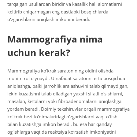
tarqalgan usullardan biridir va kasallik hali alomatlarni
keltirib chiqarmagan eng dastlabki bosqichlarda
o‘zgarishlarni aniqlash imkonini beradi.
Mammografiya nima
uchun kerak?
Mammografiya ko‘krak saratonining oldini olishda
muhim rol o‘ynaydi. U nafaqat saratonni erta bosqichda
aniqlashga, balki jarrohlik aralashuvini talab qilmaydigan,
lekin kuzatishni talab qiladigan yaxshi sifatli o‘sishlarni,
masalan, kistalarni yoki fibroadenomalarni aniqlashga
yordam beradi. Doimiy tekshiruvlar orqali mammografiya
ko‘krak bezi to‘qimalaridagi o‘zgarishlarni vaqt o‘tishi
bilan kuzatishga imkon beradi, bu esa har qanday
og‘ishlarga vaqtida reaktsiya ko‘rsatish imkoniyatini