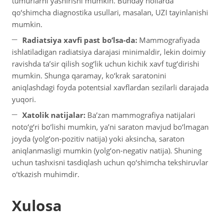
tumurlarni yashirishi mumkin. Bunday hollarda
qo‘shimcha diagnostika usullari, masalan, UZI tayinlanishi
mumkin.
Radiatsiya xavfi past bo‘lsa-da:
Mammografiyada
ishlatiladigan radiatsiya darajasi minimaldir, lekin doimiy
ravishda ta’sir qilish sog‘lik uchun kichik xavf tug‘dirishi
mumkin. Shunga qaramay, ko‘krak saratonini
aniqlashdagi foyda potentsial xavflardan sezilarli darajada
yuqori.
Xatolik natijalar:
Ba’zan mammografiya natijalari
noto‘g‘ri bo‘lishi mumkin, ya’ni saraton mavjud bo‘lmagan
joyda (yolg‘on-pozitiv natija) yoki aksincha, saraton
aniqlanmasligi mumkin (yolg‘on-negativ natija). Shuning
uchun tashxisni tasdiqlash uchun qo‘shimcha tekshiruvlar
o‘tkazish muhimdir.
Xulosa