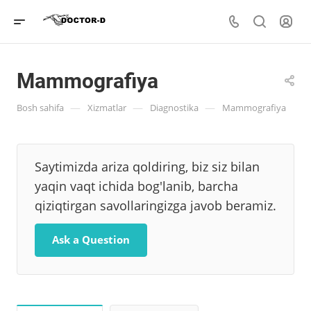
Mammografiya
—
—
—
Bosh sahifa
Xizmatlar
Diagnostika
Mammografiya
Saytimizda ariza qoldiring, biz siz bilan
yaqin vaqt ichida bog'lanib, barcha
qiziqtirgan savollaringizga javob beramiz.
Ask a Question