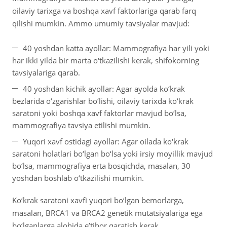
oilaviy tarixga va boshqa xavf faktorlariga qarab farq
qilishi mumkin. Ammo umumiy tavsiyalar mavjud:
40 yoshdan katta ayollar: Mammografiya har yili yoki
har ikki yilda bir marta o‘tkazilishi kerak, shifokorning
tavsiyalariga qarab.
40 yoshdan kichik ayollar: Agar ayolda ko‘krak
bezlarida o‘zgarishlar bo‘lishi, oilaviy tarixda ko‘krak
saratoni yoki boshqa xavf faktorlar mavjud bo‘lsa,
mammografiya tavsiya etilishi mumkin.
Yuqori xavf ostidagi ayollar: Agar oilada ko‘krak
saratoni holatlari bo‘lgan bo‘lsa yoki irsiy moyillik mavjud
bo‘lsa, mammografiya erta bosqichda, masalan, 30
yoshdan boshlab o‘tkazilishi mumkin.
Ko‘krak saratoni xavfi yuqori bo‘lgan bemorlarga,
masalan, BRCA1 va BRCA2 genetik mutatsiyalariga ega
bo‘lganlarga alohida e’tibor qaratish kerak.