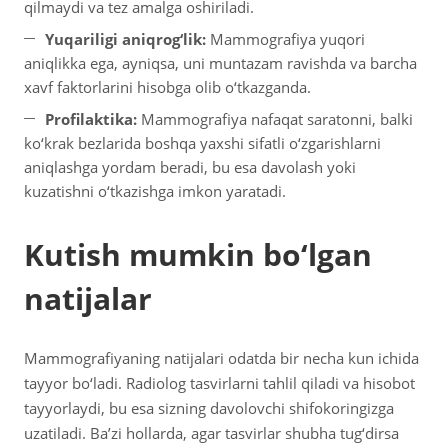
qilmaydi va tez amalga oshiriladi.
Yuqariligi aniqrog‘lik:
Mammografiya yuqori
aniqlikka ega, ayniqsa, uni muntazam ravishda va barcha
xavf faktorlarini hisobga olib o‘tkazganda.
Profilaktika:
Mammografiya nafaqat saratonni, balki
ko‘krak bezlarida boshqa yaxshi sifatli o‘zgarishlarni
aniqlashga yordam beradi, bu esa davolash yoki
kuzatishni o‘tkazishga imkon yaratadi.
Kutish mumkin bo‘lgan
natijalar
Mammografiyaning natijalari odatda bir necha kun ichida
tayyor bo‘ladi. Radiolog tasvirlarni tahlil qiladi va hisobot
tayyorlaydi, bu esa sizning davolovchi shifokoringizga
uzatiladi. Ba’zi hollarda, agar tasvirlar shubha tug‘dirsa