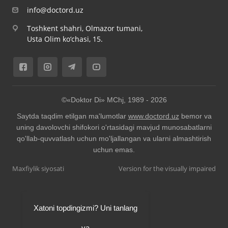
info@doctord.uz
Toshkent shahri, Olmazor tumani,
Usta Olim ko‘chasi, 15.
©«Doktor Di» MChj, 1989 -
2026
Saytda taqdim etilgan ma'lumotlar
www.doctord.uz
bemor va
uning davolovchi shifokori o'rtasidagi mavjud munosabatlarni
qo'llab-quvvatlash uchun mo'ljallangan va ularni almashtirish
uchun emas.
Maxfiylik siyosati
Version for the visually impaired
Xatoni topdingizmi? Uni tanlang
va