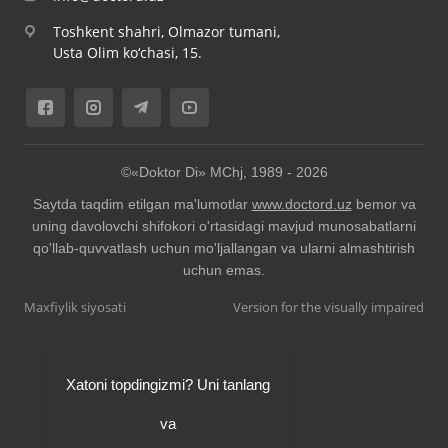
Toshkent shahri, Olmazor tumani,
Usta Olim ko‘chasi, 15.
©«Doktor Di» MChj, 1989 -
2026
Saytda taqdim etilgan ma'lumotlar
www.doctord.uz
bemor va
uning davolovchi shifokori o'rtasidagi mavjud munosabatlarni
qo'llab-quvvatlash uchun mo'ljallangan va ularni almashtirish
uchun emas.
Maxfiylik siyosati
Version for the visually impaired
Xatoni topdingizmi? Uni tanlang
va