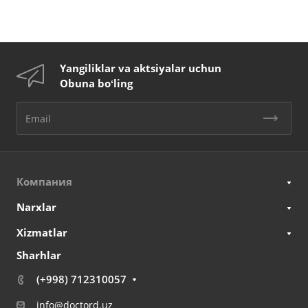
Yangiliklar va aktsiyalar uchun
Obuna boʻling
Компания
Narxlar
Xizmatlar
Sharhlar
(+998) 712310057
info@doctord.uz