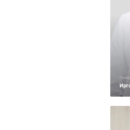
Гене
Ирг