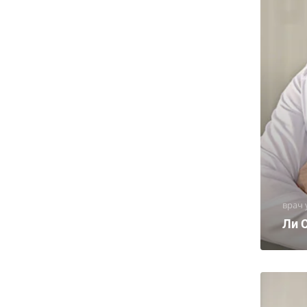
врач 
Ли 