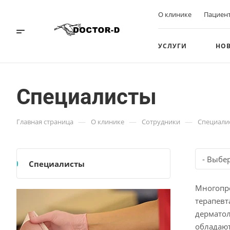
О клинике
Пациен
УСЛУГИ
НО
Специалисты
—
—
—
Главная страница
О клинике
Сотрудники
Специали
- Выбе
Специалисты
Многопро
терапевт
дерматол
обладают