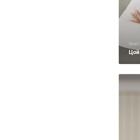
Врач
Цой