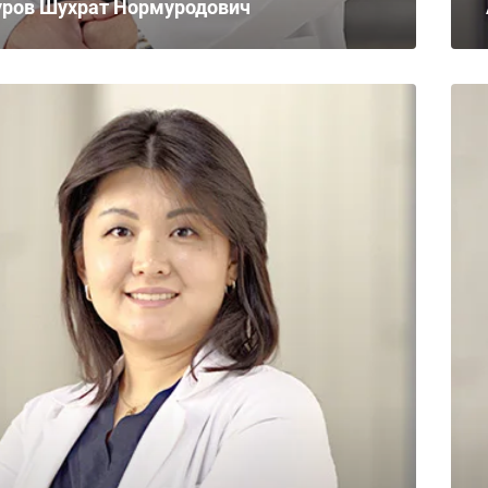
уров Шухрат Нормуродович