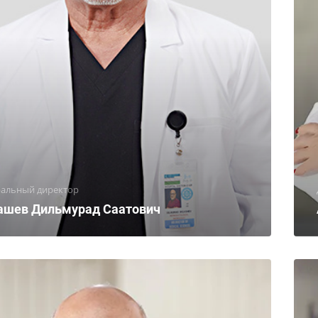
ральный директор
ашев Дильмурад Саатович