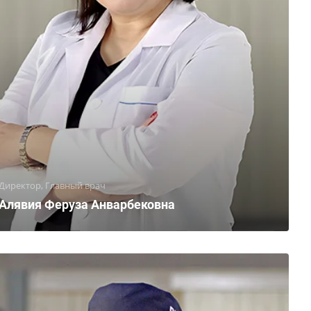
Директор, Главный врач
Алявия Феруза Анварбековна