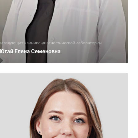
заведующая клинико-диагностической лаборатории
Югай Елена Семеновна