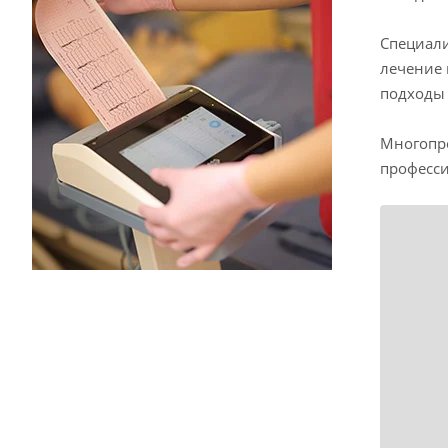
Специали
лечение 
подходы
Многопро
професси