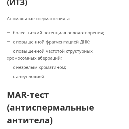
(ИТЗ)
Аномальные сперматозоиды:
более низкий потенциал оплодотворения;
с повышенной фрагментацией ДНК;
с повышенной частотой структурных
хромосомных аберраций;
с незрелым хроматином;
с анеуплодией.
MAR-тест
(антиспермальные
антитела)