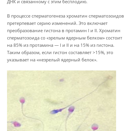
ДНК и связанному с этим бесплодию.
В процессе сперматогенеза хроматин сперматозоидов
претерпевает серию изменений. Это включает
преобразование гистона в протамин І и ІІ. Хроматин
сперматозоида со «зрелым ядерным белком» состоит
на 85% из протамина — І и ІІ и на 15% из гистона.
Таким образом, если гистон составляет >15%, это
указывает на «незрелый ядерный белок».