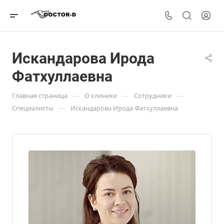
Искандарова Ирода
Фатхуллаевна
—
—
—
Главная страница
О клинике
Сотрудники
—
Специалисты
Искандарова Ирода Фатхуллаевна