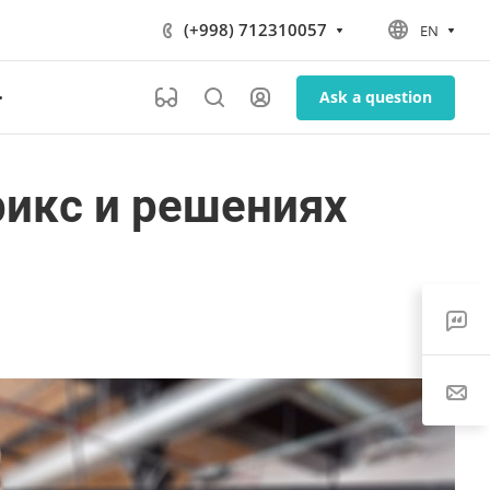
(+998) 712310057
EN
Ask a question
рикс и решениях