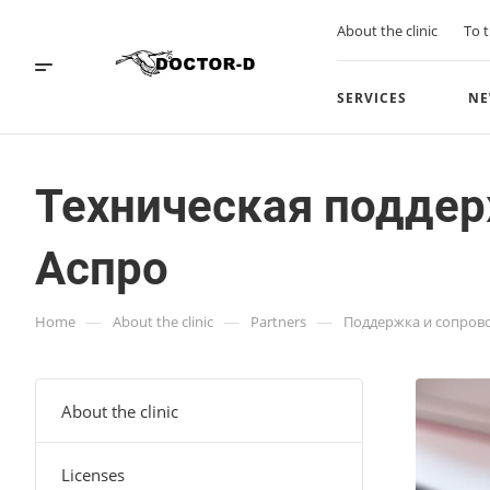
About the clinic
To t
SERVICES
NE
Техническая поддер
Аспро
—
—
—
Home
About the clinic
Partners
Поддержка и сопров
About the clinic
Licenses