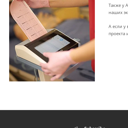
Также у 
наших эк
А если у
проекта 