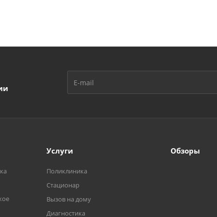
ии
Услуги
Обзоры
ка
Поликлиника
Стационар
кое
Вызов на дому
Диагностика