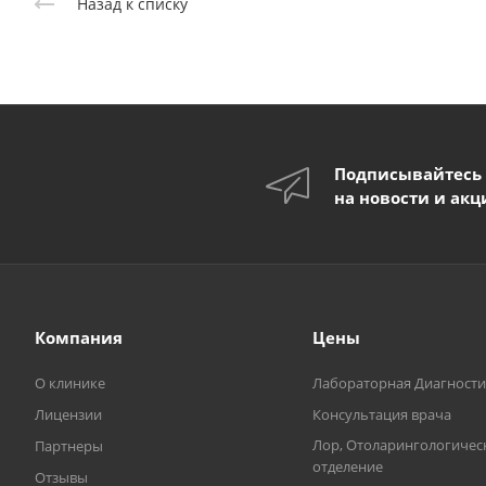
Назад к списку
Подписывайтесь
на новости и акц
Компания
Цены
О клинике
Лабораторная Диагности
Лицензии
Консультация врача
Лор, Отоларингологичес
Партнеры
отделение
Отзывы