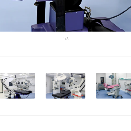
1
/
8