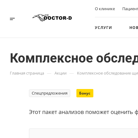
О клинике
Пациен
УСЛУГИ
НО
Комплексное обсле
—
—
Главная страница
Акции
Комплексное обследование щи
Спецпредложения
Бонус
Этот пакет анализов поможет оценить