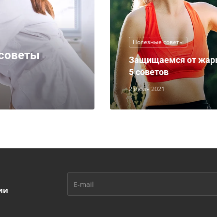
Полезные советы
 советы
Защищаемся от жар
5 советов
2 июля 2021
ии