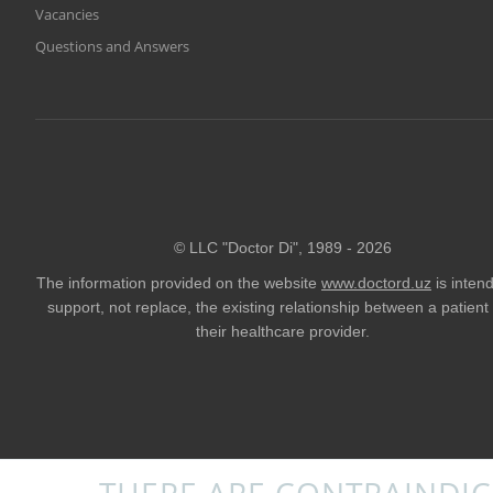
Vacancies
Questions and Answers
© LLC "Doctor Di", 1989 -
2026
The information provided on the website
www.doctord.uz
is inten
support, not replace, the existing relationship between a patient
their healthcare provider.