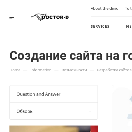
About the clinic
To t
SERVICES
NE
Создание сайта на 
—
—
—
Home
Information
Возможности
Разработка сайтов
Question and Answer
Обзоры