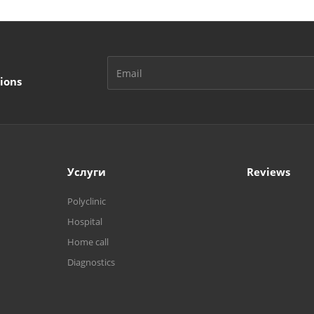
ions
Услуги
Reviews
Polyclinic
Hospital
Home call
Diagnostics