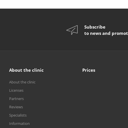
Subscribe
to news and promot
About the clinic
Prices
About the clinic
Licenses
Partners
Reviews
Specialists
Information