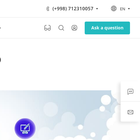
(+998) 712310057
EN
Ask a question
о