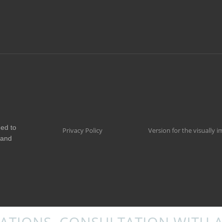
ded to
Privacy Policy
Version for the visually 
 and