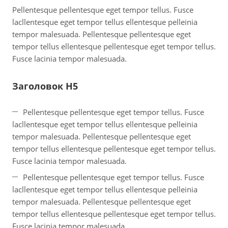
Pellentesque pellentesque eget tempor tellus. Fusce
lacllentesque eget tempor tellus ellentesque pelleinia
tempor malesuada. Pellentesque pellentesque eget
tempor tellus ellentesque pellentesque eget tempor tellus.
Fusce lacinia tempor malesuada.
Заголовок H5
Pellentesque pellentesque eget tempor tellus. Fusce
lacllentesque eget tempor tellus ellentesque pelleinia
tempor malesuada. Pellentesque pellentesque eget
tempor tellus ellentesque pellentesque eget tempor tellus.
Fusce lacinia tempor malesuada.
Pellentesque pellentesque eget tempor tellus. Fusce
lacllentesque eget tempor tellus ellentesque pelleinia
tempor malesuada. Pellentesque pellentesque eget
tempor tellus ellentesque pellentesque eget tempor tellus.
Fusce lacinia tempor malesuada.