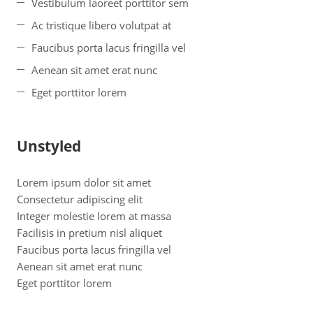
Vestibulum laoreet porttitor sem
Ac tristique libero volutpat at
Faucibus porta lacus fringilla vel
Aenean sit amet erat nunc
Eget porttitor lorem
Unstyled
Lorem ipsum dolor sit amet
Consectetur adipiscing elit
Integer molestie lorem at massa
Facilisis in pretium nisl aliquet
Faucibus porta lacus fringilla vel
Aenean sit amet erat nunc
Eget porttitor lorem