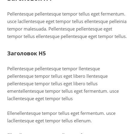
Pellentesque pellentesque tempor tellus eget fermentum.
usce lacllentesque eget tempor tellus ellentesque pelleinia
tempor malesuada. Pellentesque pellentesque eget
tempor tellus ellentesque pellentesque eget tempor tellus.
Заголовок H5
Pellentesque pellentesque tempor llentesque
pellentesque tempor tellus eget libero llentesque
pellentesque tempor tellus eget libero tellus
ementellentesque tempor tellus eget fermentum. usce
lacllentesque eget tempor tellus
Ellenellentesque tempor tellus eget fermentum. usce
lacllentesque eget tempor tellus ellenum.