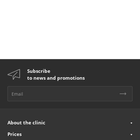
Subscribe
to news and promotions
About the clinic
Prices