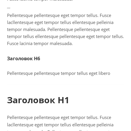
Pellentesque pellentesque eget tempor tellus. Fusce
lacllentesque eget tempor tellus ellentesque pelleinia
tempor malesuada. Pellentesque pellentesque eget
tempor tellus ellentesque pellentesque eget tempor tellus.
Fusce lacinia tempor malesuada.
Заголовок H6
Pellentesque pellentesque tempor tellus eget libero
Заголовок H1
Pellentesque pellentesque eget tempor tellus. Fusce
lacllentesque eget tempor tellus ellentesque pelleinia