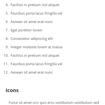
Facilisis in pretium nisl aliquet
Faucibus porta lacus fringilla vel
Aenean sit amet erat nunc
Eget porttitor lorem
Consectetur adipiscing elit
Integer molestie lorem at massa
Facilisis in pretium nisl aliquet
Faucibus porta lacus fringilla vel
Aenean sit amet erat nunc
Icons
Fusce sit amet orci quis arcu vestibulum vestibulum sed