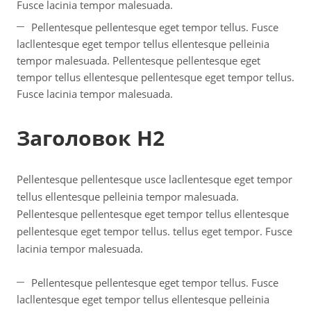
Fusce lacinia tempor malesuada.
Pellentesque pellentesque eget tempor tellus. Fusce
lacllentesque eget tempor tellus ellentesque pelleinia
tempor malesuada. Pellentesque pellentesque eget
tempor tellus ellentesque pellentesque eget tempor tellus.
Fusce lacinia tempor malesuada.
Заголовок H2
Pellentesque pellentesque usce lacllentesque eget tempor
tellus ellentesque pelleinia tempor malesuada.
Pellentesque pellentesque eget tempor tellus ellentesque
pellentesque eget tempor tellus. tellus eget tempor. Fusce
lacinia tempor malesuada.
Pellentesque pellentesque eget tempor tellus. Fusce
lacllentesque eget tempor tellus ellentesque pelleinia