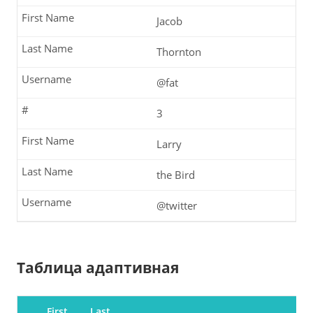
First Name
Jacob
Last Name
Thornton
Username
@fat
#
3
First Name
Larry
Last Name
the Bird
Username
@twitter
Таблица адаптивная
First
Last