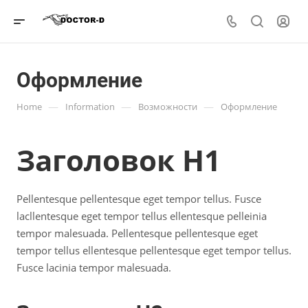
Оформление
—
—
—
Home
Information
Возможности
Оформление
Заголовок H1
Pellentesque pellentesque eget tempor tellus. Fusce
lacllentesque eget tempor tellus ellentesque pelleinia
tempor malesuada. Pellentesque pellentesque eget
tempor tellus ellentesque pellentesque eget tempor tellus.
Fusce lacinia tempor malesuada.