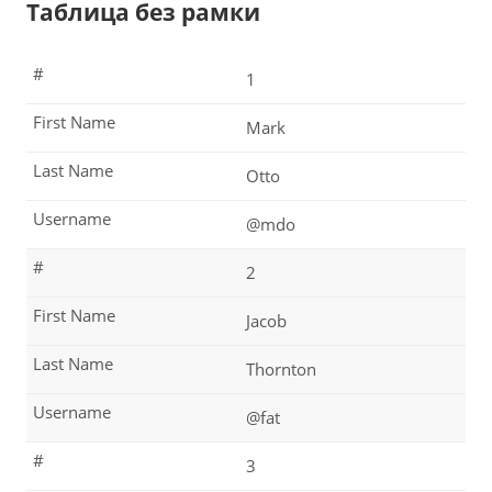
Таблица без рамки
#
1
First Name
Mark
Last Name
Otto
Username
@mdo
#
2
First Name
Jacob
Last Name
Thornton
Username
@fat
#
3