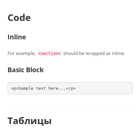
Code
Inline
For example,
should be wrapped as inline.
<section>
Basic Block
<p>Sample text here...</p>
Таблицы