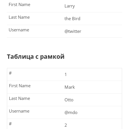
First Name
Larry
Last Name
the Bird
Username
@twitter
Таблица с рамкой
#
1
First Name
Mark
Last Name
Otto
Username
@mdo
#
2